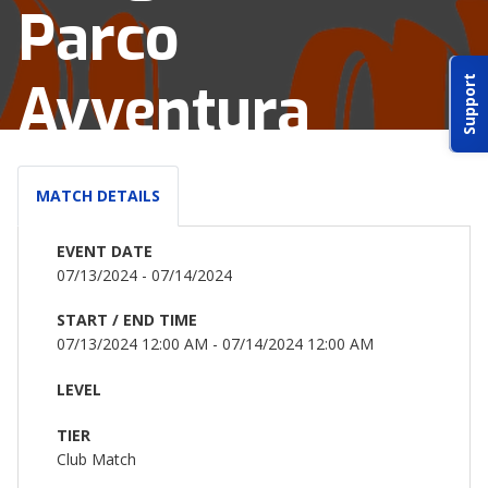
Parco
ABOUT IDPA
Avventura
Support
RESOURCES
MATCH DETAILS
EVENT DATE
CONTACT US
07/13/2024 - 07/14/2024
EMAIL US
START / END TIME
07/13/2024 12:00 AM - 07/14/2024 12:00 AM
P
(870) 545-3886
LEVEL
150 CR 4603
TIER
BOGATA TX. 75417
Club Match